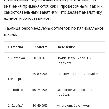
привычными педагогическими критериями. Эти
поддержки «ЯКласс»?
Как отвязать класс?
Как отвязать карту?
Как помочь учителям
и
значения применяются как к проверочным, так и к
подтвердить статус
Что такое ТОП школ?
Как сменить учебное
самостоятельным занятиям, что делает аналитику
учителя?
я
Как удалить пустой класс?
Что такое демо-доступ?
заведение?
единой и сопоставимой.
п
Как удалять
Отчеты о результатах
Как получить демо-
Если я больше не учитель?
Таблица рекомендуемых отметок по пятибалльной
о
пользователей из школы?
доступ для себя и класса?
шкале:
Если ученик забыл логин
У меня два аккаунта
и
Как присвоить лицензии
или пароль?
Отметка
Процент*
Пояснение
с
«Я+»?
Роли на ЯКласс
Перевести учеников в
к
5 (Пятёрка)
90–100%
Почти нет ошибок, 1–2
следующий класс?
Персональные данные
недочёта
а
Как пригласить
Рассылка и уведомления
4
75–89,99%
В целом верно, 1–2 ошибки
родителей?
(Четверка)
Связанные профили
Как открепить
3 (Тройка)
50–74,99%
Основное усвоено, есть
пробелы
выбывшего ученика?
Подписки и продукты
2 (Двойка)
10–49,99%
Много ошибок, нужен
Публичность профиля