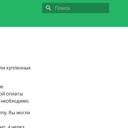
Инициализация поиска
ли купленных
ле
ой оплаты
 необходимо.
ппу. Вы могли
о, а через