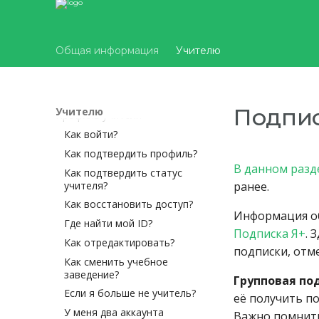
Общая информация
Учителю
Все статьи
Регистрация учителя
Подпис
Учителю
Профиль учителя
Как зарегистрироваться?
Почта уже существует
Как войти?
Если я преподаю в двух
Как подтвердить профиль?
школах
В данном разд
Как подтвердить статус
Как пригласить нового
учителя?
ранее.
учителя в школу?
Как восстановить доступ?
Информация об
Где найти мой ID?
Подписка Я+
. 
Как отредактировать?
подписки, отм
Как сменить учебное
заведение?
Групповая по
Если я больше не учитель?
её получить п
У меня два аккаунта
Важно помнить