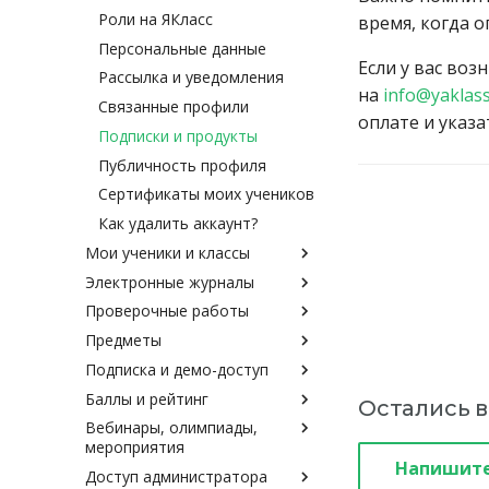
Роли на ЯКласс
время, когда 
Персональные данные
Если у вас во
Рассылка и уведомления
на
info@yaklass
Связанные профили
оплате и указ
Подписки и продукты
Публичность профиля
Сертификаты моих учеников
Как удалить аккаунт?
Мои ученики и классы
Электронные журналы
Как зарегистрировать класс
и учеников?
Проверочные работы
Регистрация через
Как зарегистрировать
электронный журнал
Предметы
Как выдать проверочную?
ученика, если класс уже
Как связать профиль с
Подписка и демо-доступ
Как выдать работу
Как создать свое задание?
есть?
электронным журналом?
параллели или группе
Баллы и рейтинг
Как создать свой предмет?
Что такое Подписка Я+?
Как зарегистрировать
Остались 
учеников из разных классов?
несколько классов
Вебинары, олимпиады,
Как сообщить о неточности
Что такое автоматическое
За что начисляются баллы?
Как распечатать работу?
одновременно?
мероприятия
в задании?
продление и как отключить
Как наградить учеников?
Напишите
Как изменить ответ и
подписку?
Как привязать свой класс?
Доступ администратора
Как добавить формулу?
Как записаться на вебинар?
Что получают ученики за
результат ученика?