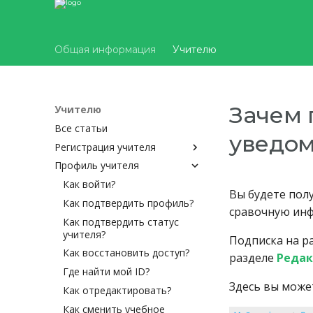
Общая информация
Учителю
Зачем 
Учителю
Все статьи
уведо
Регистрация учителя
Профиль учителя
Как зарегистрироваться?
Почта уже существует
Как войти?
Вы будете полу
Если я преподаю в двух
Как подтвердить профиль?
сравочную ин
школах
Как подтвердить статус
Как пригласить нового
учителя?
Подписка на ра
учителя в школу?
Как восстановить доступ?
разделе
Редак
Где найти мой ID?
Здесь вы може
Как отредактировать?
Как сменить учебное