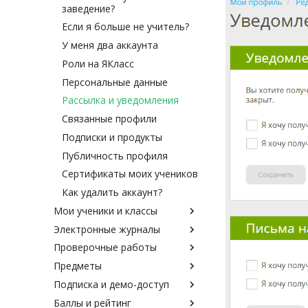
заведение?
Если я больше не учитель?
У меня два аккаунта
Роли на ЯКласс
Персональные данные
Рассылка и уведомления
Связанные профили
Подписки и продукты
Публичность профиля
Сертификаты моих учеников
Как удалить аккаунт?
Мои ученики и классы
Электронные журналы
Как зарегистрировать класс
и учеников?
Проверочные работы
Регистрация через
Как зарегистрировать
электронный журнал
Предметы
Как выдать проверочную?
ученика, если класс уже
Как связать профиль с
Подписка и демо-доступ
Как выдать работу
Как создать свое задание?
есть?
электронным журналом?
параллели или группе
Баллы и рейтинг
Как создать свой предмет?
Что такое Подписка Я+?
Как зарегистрировать