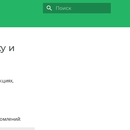
Инициализация поиска
у и
кциях,
домлений: